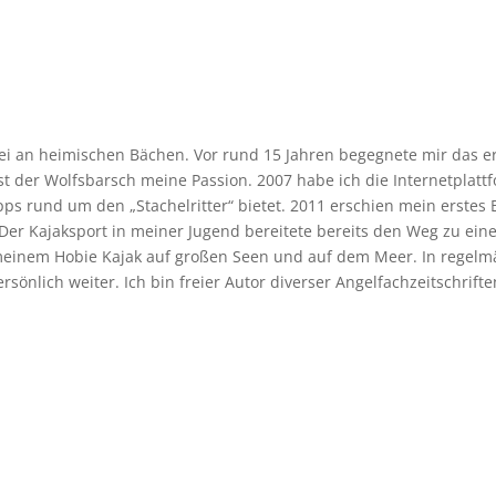
elei an heimischen Bächen. Vor rund 15 Jahren begegnete mir das e
st der Wolfsbarsch meine Passion. 2007 habe ich die Internetplatt
pps rund um den „Stachelritter“ bietet. 2011 erschien mein erstes
er Kajaksport in meiner Jugend bereitete bereits den Weg zu ein
t meinem Hobie Kajak auf großen Seen und auf dem Meer. In rege
önlich weiter. Ich bin freier Autor diverser Angelfachzeitschrifte