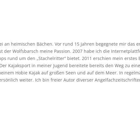
elei an heimischen Bächen. Vor rund 15 Jahren begegnete mir das e
st der Wolfsbarsch meine Passion. 2007 habe ich die Internetplatt
pps rund um den „Stachelritter“ bietet. 2011 erschien mein erstes
er Kajaksport in meiner Jugend bereitete bereits den Weg zu ein
t meinem Hobie Kajak auf großen Seen und auf dem Meer. In rege
önlich weiter. Ich bin freier Autor diverser Angelfachzeitschrifte