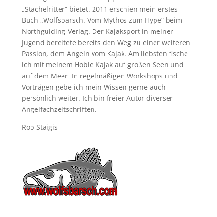
„Stachelritter“ bietet. 2011 erschien mein erstes
Buch „Wolfsbarsch. Vom Mythos zum Hype“ beim
Northguiding-Verlag. Der Kajaksport in meiner
Jugend bereitete bereits den Weg zu einer weiteren
Passion, dem Angeln vom Kajak. Am liebsten fische
ich mit meinem Hobie Kajak auf großen Seen und
auf dem Meer. In regelmäßigen Workshops und
Vorträgen gebe ich mein Wissen gerne auch
persönlich weiter. Ich bin freier Autor diverser
Angelfachzeitschriften.
Rob Staigis