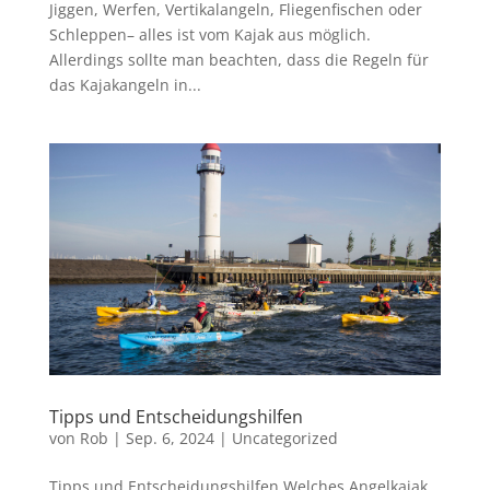
Jiggen, Werfen, Vertikalangeln, Fliegenfischen oder
Schleppen– alles ist vom Kajak aus möglich.
Allerdings sollte man beachten, dass die Regeln für
das Kajakangeln in...
Tipps und Entscheidungshilfen
von
Rob
|
Sep. 6, 2024
|
Uncategorized
Tipps und Entscheidungshilfen Welches Angelkajak