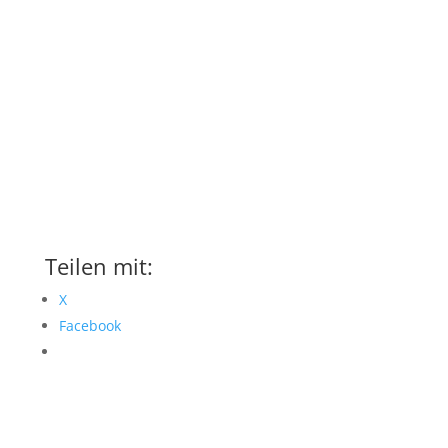
Gewässerkategorie:
Sehr schwer
= niemals alleine diese Gewässer
befahren, hier herrscht regelmäßig Wasserverkehr
(u.a. Berufsschiffahrt). Großgewässer, u.a.
Gezeitenströmung.
Teilen mit:
X
Facebook