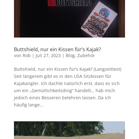
Buttshield, nur ein Kissen für’s Kajak?
von
Rob
|
Juli 27, 2023
|
Blog
,
Zubehör
Buttshield, nur ein Kissen für’s Kajak? (Langzeittest)
Seit längerem gibt es in den USA Sitzkissen für
Kajakangler. Ich dachte natürlich erst, dass es sich
um ein „Gemütlichkeitsding“ handelt… hab mich
jedoch eines Besseren belehren lassen. Da ich
häufig lange...